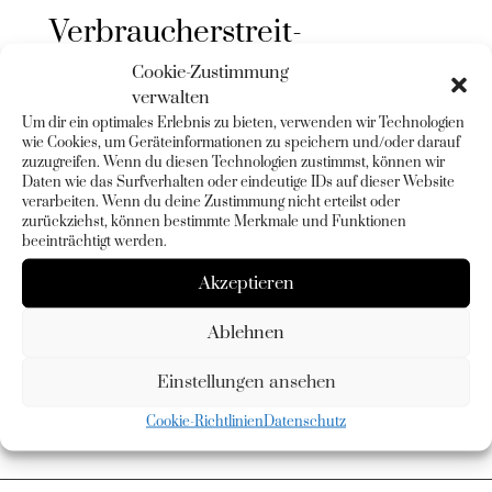
Verbraucher­streit­
Cookie-Zustimmung
beilegung/Universal­
verwalten
schlichtungs­stelle
Um dir ein optimales Erlebnis zu bieten, verwenden wir Technologien
wie Cookies, um Geräteinformationen zu speichern und/oder darauf
zuzugreifen. Wenn du diesen Technologien zustimmst, können wir
Wir sind nicht bereit oder verpflichtet, an
Daten wie das Surfverhalten oder eindeutige IDs auf dieser Website
verarbeiten. Wenn du deine Zustimmung nicht erteilst oder
Streitbeilegungsverfahren vor einer
zurückziehst, können bestimmte Merkmale und Funktionen
Verbraucherschlichtungsstelle teilzunehmen.
beeinträchtigt werden.
Akzeptieren
Diese Website ist durch reCAPTCHA geschützt und
es gelten
Ablehnen
die
Datenschutzbestimmungen
und
Nutzungsbeding
ungen
von Google.
Einstellungen ansehen
Cookie-Richtlinien
Datenschutz